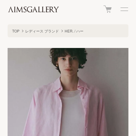
TOP
レディース ブランド
HER. / ハー