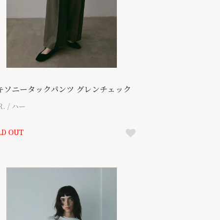
キソニータックパンツ グレンチェック
R. / ハー
LD OUT