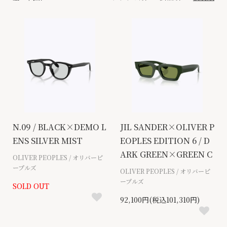
N.09 / BLACK×DEMO L
JIL SANDER×OLIVER P
ENS SILVER MIST
EOPLES EDITION 6 / D
ARK GREEN×GREEN C
OLIVER PEOPLES / オリバーピ
ープルズ
OLIVER PEOPLES / オリバーピ
ープルズ
SOLD OUT
92,100円(税込101,310円)