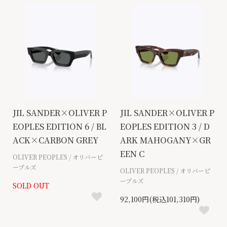
JIL SANDER×OLIVER P
JIL SANDER×OLIVER P
EOPLES EDITION 6 / BL
EOPLES EDITION 3 / D
ACK×CARBON GREY
ARK MAHOGANY×GR
EEN C
OLIVER PEOPLES / オリバーピ
ープルズ
OLIVER PEOPLES / オリバーピ
ープルズ
SOLD OUT
92,100円(税込101,310円)