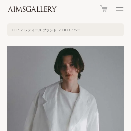
TOP
レディース ブランド
HER. / ハー