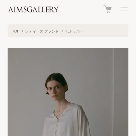
TOP
レディース ブランド
HER. / ハー