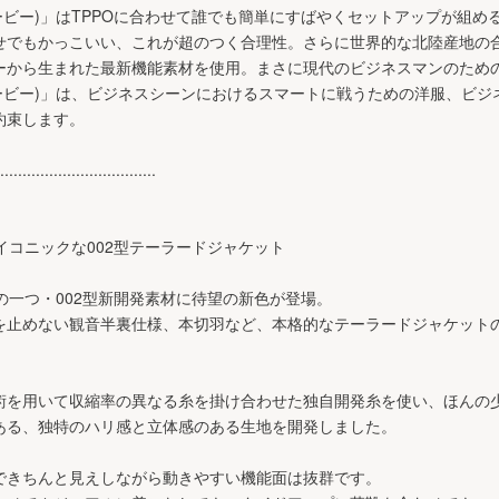
スリービー)」はTPPOに合わせて誰でも簡単にすばやくセットアップが組
せでもかっこいい、これが超のつく合理性。さらに世界的な北陸産地の
ーから生まれた最新機能素材を使用。まさに現代のビジネスマンのため
スリービー)」は、ビジネスシーンにおけるスマートに戦うための洋服、ビ
約束します。
...................................
アイコニックな002型テーラードジャケット
トの一つ・002型新開発素材に待望の新色が登場。
を止めない観音半裏仕様、本切羽など、本格的なテーラードジャケット
術を用いて収縮率の異なる糸を掛け合わせた独自開発糸を使い、ほんの
ある、独特のハリ感と立体感のある生地を開発しました。
できちんと見えしながら動きやすい機能面は抜群です。