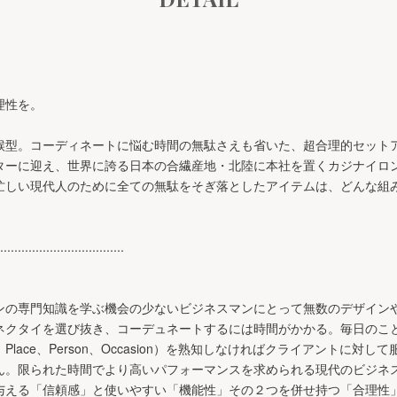
理性を。
候型。コーディネートに悩む時間の無駄さえも省いた、超合理的セット
ターに迎え、世界に誇る日本の合繊産地・北陸に本社を置くカジナイロ
忙しい現代人のために全ての無駄をそぎ落としたアイテムは、どんな組
...................................
ンの専門知識を学ぶ機会の少ないビジネスマンにとって無数のデザイン
ネクタイを選び抜き、コーデュネートするには時間がかかる。毎日のこ
、Place、Person、Occasion）を熟知しなければクライアントに対
ん。限られた時間でより高いパフォーマンスを求められる現代のビジネ
与える「信頼感」と使いやすい「機能性」その２つを併せ持つ「合理性