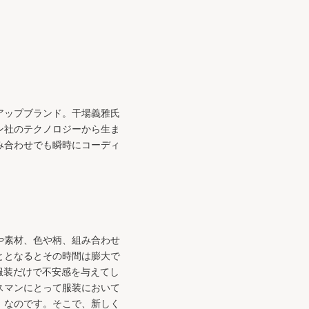
アップブランド。干場義雅氏
ン社のテクノロジーから生ま
み合わせでも瞬時にコーディ
や素材、色や柄、組み合わせ
ととなるとその時間は膨大で
して服装だけで不安感を与えてし
スマンにとって服装において
」なのです。そこで、新しく