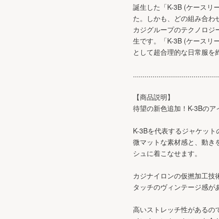
誕生した「K-3B (ケー
た。しかも、どの組み合わ
カジグループのテクノロジ
生です。「K-3B (ケー
として超合理的な日常服を
............................................
【商品説明】
待望の新色追加！K-3Bの
K-3Bを代表するジャケッ
微マットな素材感と、動き
シュに着こなせます。
カジナイロンの仮撚加工技
タッチのヴィンテージ感が
高いストレッチ性があるの