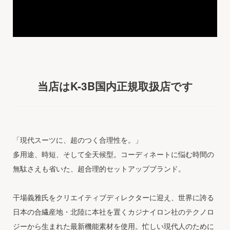
当店はK-3B国内正規取扱店です
「現代スーツに、超のつく合理性を。」
多用途、時短、そして全天候型。コーディネートに悩む時間の
無駄さえも省いた、超合理的セットアップブランド。
干場義雅氏をクリエイティブディレクターに迎え、世界に誇る
日本の合繊産地・北陸に本社を置くカジナイロン社のテクノロ
ジーから生まれた最新機能素材を使用。忙しい現代人のために