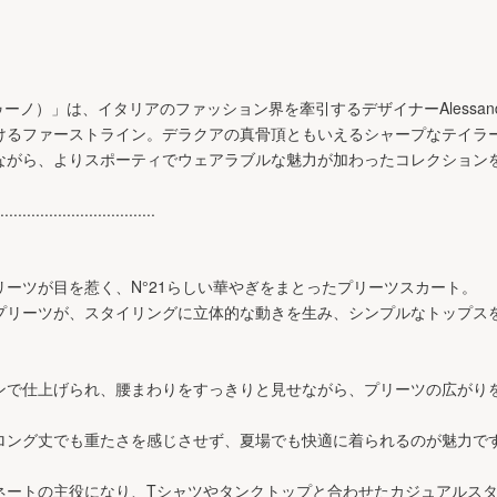
ゥーノ）」は、イタリアのファッション界を牽引するデザイナーAlessandro D
けるファーストライン。デラクアの真骨頂ともいえるシャープなテイラ
ながら、よりスポーティでウェアラブルな魅力が加わったコレクション
...................................
ーツが目を惹く、N°21らしい華やぎをまとったプリーツスカート。
プリーツが、スタイリングに立体的な動きを生み、シンプルなトップス
ンで仕上げられ、腰まわりをすっきりと見せながら、プリーツの広がり
ロング丈でも重たさを感じさせず、夏場でも快適に着られるのが魅力で
ネートの主役になり、Tシャツやタンクトップと合わせたカジュアルス