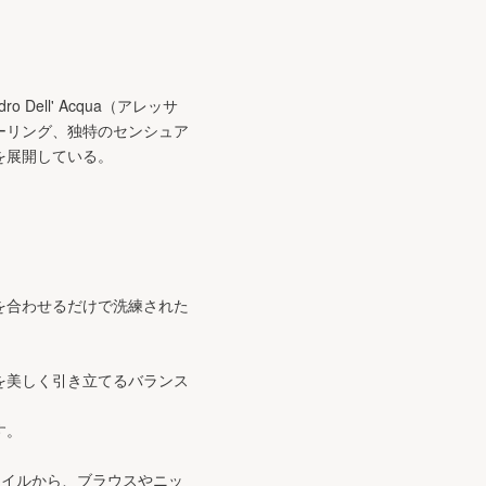
ell' Acqua（アレッサ
ーリング、独特のセンシュア
を展開している。
を合わせるだけで洗練された
を美しく引き立てるバランス
す。
タイルから、ブラウスやニッ