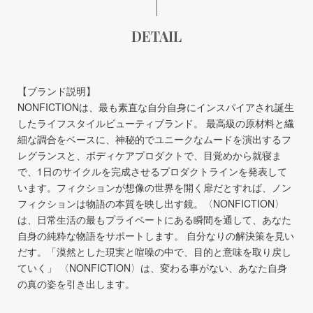
DETAIL
【ブランド説明】
NONFICTIONは、最も素直な自分自身にインスパイアされ誕生
したライフスタイルビューティブランド。 最高級の原材料と繊
細な調合をベースに、神秘的でユニークなムードを演出するフ
レグランスと、ボディケアプロダクトで、目覚めから就寝ま
で、1日のサイクルを完成させるプロダクトラインを発表して
います。フィクションが想像の世界を開く扉だとすれば、ノン
フィクションは物語の本質を映し出す鏡。〈NONFICTION〉
は、日常生活の最もプライベートにある瞬間を通して、あなた
自身の純粋な物語をサポートします。 自分なりの解決策を見い
だす。「漠然とした現実と喧噪の中で、目的と意味を取り戻し
ていく」 〈NONFICTION〉は、変わる事がない、あなた自身
の真の姿を引き出します。