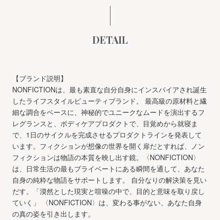
DETAIL
【ブランド説明】
NONFICTIONは、最も素直な自分自身にインスパイアされ誕生
したライフスタイルビューティブランド。 最高級の原材料と繊
細な調合をベースに、神秘的でユニークなムードを演出するフ
レグランスと、ボディケアプロダクトで、目覚めから就寝ま
で、1日のサイクルを完成させるプロダクトラインを発表して
います。フィクションが想像の世界を開く扉だとすれば、ノン
フィクションは物語の本質を映し出す鏡。〈NONFICTION〉
は、日常生活の最もプライベートにある瞬間を通して、あなた
自身の純粋な物語をサポートします。 自分なりの解決策を見い
だす。「漠然とした現実と喧噪の中で、目的と意味を取り戻し
ていく」 〈NONFICTION〉は、変わる事がない、あなた自身
の真の姿を引き出します。