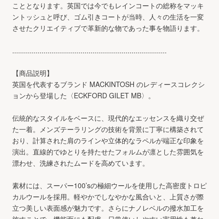
こととなります。英国では今でもレインコートの総称をマッキ
ントッシュと呼び、ゴム引きコートが当時、人々の生活を一変
させたクリエイティブで革新的な物であった事を物語ります。
...............................................................................
【商品説明】
英国を代表するブランド MACKINTOSH のレディースコレクシ
ョンから登場した〈ECKFORD GILET MB〉。
伝統的なスタイルをベースに、現代的なエッセンスを織り交ぜ
た一着。メンズテーラリングの技術を背景に丁寧に構築されて
おり、計算された肩のラインや立体的なラペルが端正な印象を
演出。直線的でゆとりを持たせたフォルムが凛とした雰囲気を
漂わせ、洗練されたムードを高めています。
素材には、スーパー100’sの極細ウールを使用した高密度トロピ
カルウールを採用。軽やかでしなやかな風合いと、上質さが際
立つ美しい表面感が魅力です。さらにナノレベルの撥水加工を
施すことで、機能面にも配慮。日常使いしやすい実用性も兼ね