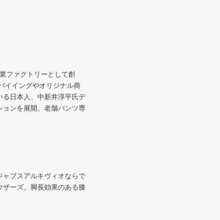
ズ専業ファクトリーとして創
バイイングやオリジナル商
いる日本人、中新井淳平氏デ
ションを展開。老舗パンツ専
ジャブスアルキヴィオならで
ウザーズ。脚長効果のある膝