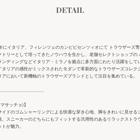
DETAIL
1953年にイタリア、フィレンツェのカンピビセンツィオにて トラウザー
クトリーとして培ってきたノウハウを生かし、老舗セレクトショップの 
ランディングなどイタリア・ミラノを拠点に多方面にわたり活躍をして
イタリアの感性がミックスされたモダンで革新的なトラウザーズコレク
リアにおいて新機軸のトラウザーズブランドとして注目を集めている。
...................................
 (マサッチョ)】
サイドのゴムシャーリングによる快適な穿き心地、脚をきれいに見せる
靴、スニーカーのどちらにもフィットする汎用性のあるリラックストラ
ットが魅力。