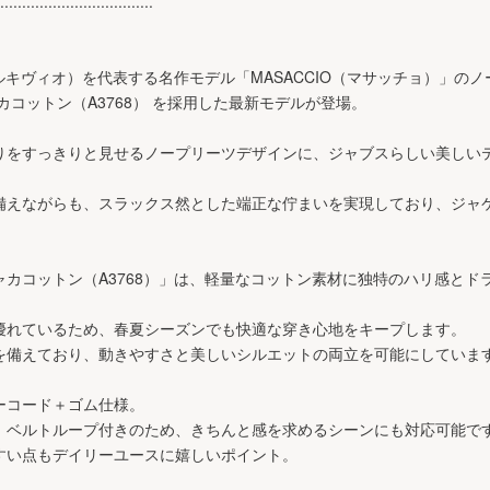
...................................
ャブスアルキヴィオ）を代表する名作モデル「MASACCIO（マサッチョ）」の
カコットン（A3768） を採用した最新モデルが登場。
腰まわりをすっきりと見せるノープリーツデザインに、ジャブスらしい美し
備えながらも、スラックス然とした端正な佇まいを実現しており、ジャ
カコットン（A3768）」は、軽量なコットン素材に独特のハリ感とド
優れているため、春夏シーズンでも快適な穿き心地をキープします。
を備えており、動きやすさと美しいシルエットの両立を可能にしていま
ーコード＋ゴム仕様。
、ベルトループ付きのため、きちんと感を求めるシーンにも対応可能で
すい点もデイリーユースに嬉しいポイント。