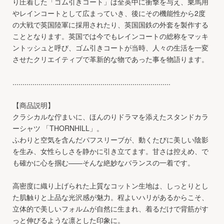
り圧着した「ゴム引きコート」は全英中に衝撃を与え、乗馬用
やレインコートとして広まっていき、後にその機能性から2度
の大戦で英国陸軍に採用されたり、英国国鉄の外套を製作する
こととなります。英国では今でもレインコートの総称をマッキ
ントッシュと呼び、ゴム引きコートが当時、人々の生活を一変
させたクリエイティブで革新的な物であった事を物語ります。
...............................................................................
【商品説明】
クラシカルな佇まいに、ほんのりドラマを添えたスタンドカラ
ーシャツ 「THORNHILL」。
ふわりと空気を含んだパフスリーブが、動くたびに美しい陰影
を生み、女性らしさを静かに引き立てます。甘さは控えめ、で
も確かに心を掴む——そんな絶妙なバランスの一着です。
高密度に織り上げられた上質なコットン生地は、しっとりとし
た肌触りと上品な光沢感が魅力。程よいハリがあるからこそ、
立体的で美しいフォルムが自然に生まれ、着るだけで背筋がす
っと伸びるような凛とした印象に。