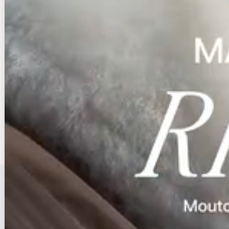
23
24
25
26
27
28
29
30
31
■ご注文は24時間365日お受けしております。
■店舗へのお問合せは、12:00～19:00の時間帯にお願いいたします。
■火曜日はお休みをいただいております。(その他休業日はカレンダーをご
覧ください)
■営業時間外は、自動配信メール以外の受注確認メール、お問い合わせに
対する
返信、商品の発送業務等はお休みさせていただきます。
ホーム