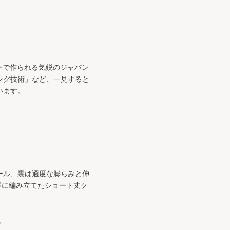
リーで作られる気鋭のジャパン
ング技術」など、一見すると
います。
ール、裏は適度な膨らみと伸
寧に編み立てたショート丈ク
。