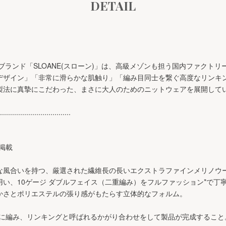
DETAIL
トブランド「SLOANE(スローン)」は、高級メゾンも担う国内ファクト
デザイン」「非常に滑らかな肌触り」「編み目同士を繋ぐ高度なリンキ
製法に真摯にこだわった、まさに大人のためのニットウェアを展開して
...................................
ジ掲載
な風合いを持つ、厳選された繊維長の長いエクストラファインメリノウ
い、10ゲージ ダブルフェイス（二重編み）をフルファッション*で丁
かさとポリエステルの張り感がもたらす立体的なフォルム。
とに編み、リンキングと呼ばれるかがり合わせをして製品が完成すること