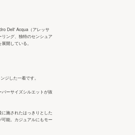
ell' Acqua（アレッサ
ーリング、独特のセンシュア
を展開している。
レンジした一着です。
ーバーサイズシルエットが抜
後に施されたはっきりとした
が可能。カジュアルにもモー