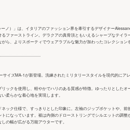
ゥーノ）」は、イタリアのファッション界を牽引するデザイナーAlessandro D
けるファーストライン。デラクアの真骨頂ともいえるシャープなテイラ
ながら、よりスポーティでウェアラブルな魅力が加わったコレクション
...................................
バーサイズMA-1が新登場。洗練されたミリタリースタイルを現代的にア
ブリックを使用し、軽やかでハリのある質感が特徴。ゆったりとしたオ
ない柔らかな着心地を実現します。
ドネック仕様で、すっきりとした印象に。左袖のジップポケットや、前
ントになっています。裾は内側のドローストリングでシルエットの調整
なしの幅が広がる万能アウターです。