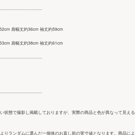
...................................
約52cm 肩幅丈約36cm 袖丈約59cm
約53cm 肩幅丈約38cm 袖丈約61cm
...................................
...................................
近い状態で撮影し掲載しておりますが、実際の商品と色が異なって見え
ズよりランダムに選んだ一個体のお直し前の実寸値となります。商品に