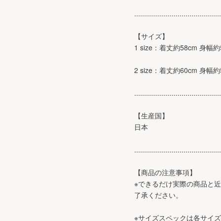
............................................
【サイズ】
1 size：着丈約58cm 身幅
2 size：着丈約60cm 身幅
............................................
【生産国】
日本
............................................
【商品の注意事項】
※できるだけ実際の商品と
了承ください。
※サイズスペックは各サイ