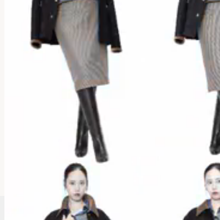
9
10
11
12
13
14
15
16
17
18
19
20
21
22
23
24
25
26
27
28
29
30
31
■ご注文は24時間365日お受けしております。
■店舗へのお問合せは、12:00～19:00の時間帯にお願いいたします。
■火曜日はお休みをいただいております。(その他休業日はカレンダーをご
覧ください)
■営業時間外は、自動配信メール以外の受注確認メール、お問い合わせに
対する
返信、商品の発送業務等はお休みさせていただきます。