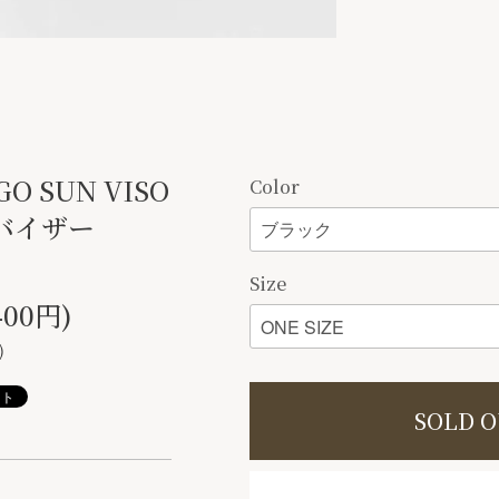
GO SUN VISO
Color
バイザー
Size
400円)
)
SOLD 