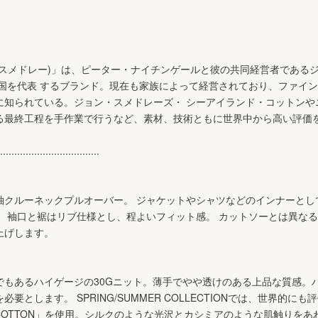
 (ジョンスメドレー)」は、ピーター・ナイチンゲールと彼の共同経営者であ
英国を代表 するブランド。現在も家族によって経営されており、ファイ
に知られている。ジョン・スメドレーズ・ シーアイランド・コットンや
る最終工程を手作業で行うなど、素材、技術ともに世界中から高い評価
...................................
袖クルーネックプルオーバー。 ジャケットやシャツなどのインナーとし
。 袖口と裾はリブ仕様とし、程よいフィット感。 カットソーとは異な
上げします。
でもあるハイゲージの30Gニット。薄手でやや透けのある上品な質感。
要とします。 SPRING/SUMMER COLLECTIONでは、世界的にも
SLAND COTTON」を使用。シルクのような光沢とカシミアのような肌触り