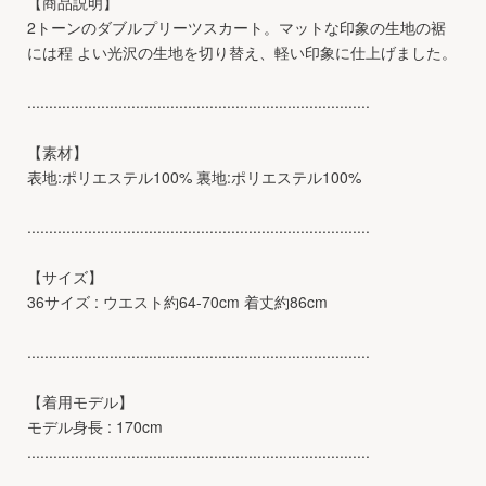
【商品説明】
2トーンのダブルプリーツスカート。マットな印象の生地の裾
には程 よい光沢の生地を切り替え、軽い印象に仕上げました。
...............................................................................
【素材】
表地:ポリエステル100% 裏地:ポリエステル100%
...............................................................................
【サイズ】
36サイズ : ウエスト約64-70cm 着丈約86cm
...............................................................................
【着用モデル】
モデル身長 : 170cm
...............................................................................