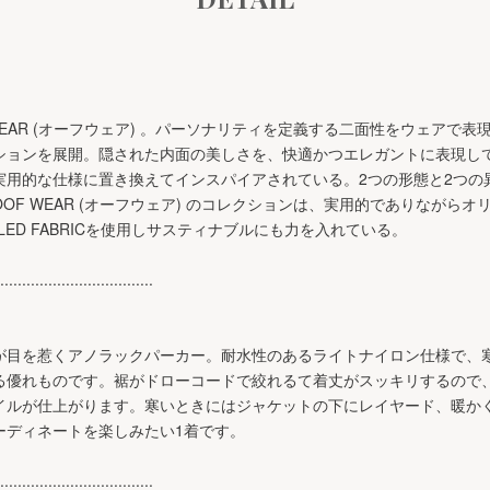
WEAR (オーフウェア) 。パーソナリティを定義する二面性をウェアで
ションを展開。隠された内面の美しさを、快適かつエレガントに表現し
実用的な仕様に置き換えてインスパイアされている。2つの形態と2つの
OF WEAR (オーフウェア) のコレクションは、実用的でありながら
LED FABRICを使用しサスティナブルにも力を入れている。
...................................
が目を惹くアノラックパーカー。耐水性のあるライトナイロン仕様で、
る優れものです。裾がドローコードで絞れるて着丈がスッキリするので
イルが仕上がります。寒いときにはジャケットの下にレイヤード、暖か
ーディネートを楽しみたい1着です。
...................................