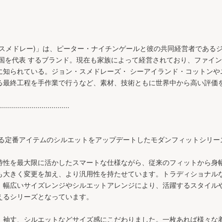
 (ジョンスメドレー)」は、ピーター・ナイチンゲールと彼の共同経営者であ
英国を代表 するブランド。現在も家族によって経営されており、ファイ
に知られている。ジョン・スメドレーズ・ シーアイランド・コットンや
る最終工程を手作業で行うなど、素材、技術ともに世界中から高い評価
...................................
する定番アイテムのシルエットをアップデートしたモダンフィットシリー
特性を最大限に活かしたスマートな仕様ながら、従来のフィットから身
も大きく変更を加え、より汎用性を持たせています。トラディショナル
、幅広いサイズレンジやシルエットアレンジにより、活躍するスタイル
えるシリーズとなっています。
、袖丈、シルエットなどサイズ感にこだわりました。一枚あれば様々な