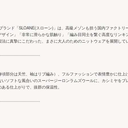
トブランド「SLOANE(スローン)」は、高級メゾンも担う国内ファクト
デザイン」「非常に滑らかな肌触り」「編み目同士を繋ぐ高度なリンキ
製法に真摯にこだわった、まさに大人のためのニットウェアを展開して
...................................
身頃部分は天竺、袖はリブ編み）、フルファッションで表情豊かに仕上げ
ないソフトな風合いのスーパージーロンラムズウールに、カシミヤをブ
のある仕上がりで、抜群の保温性。
...................................