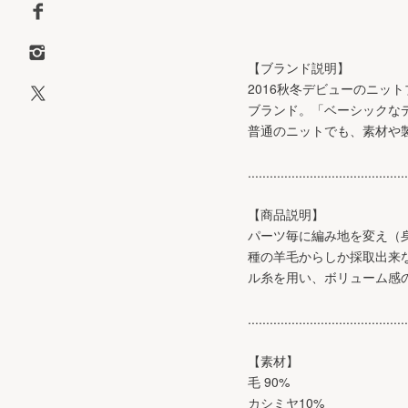
【ブランド説明】
2016秋冬デビューのニッ
ブランド。「ベーシックな
普通のニットでも、素材や
............................................
【商品説明】
パーツ毎に編み地を変え（
種の羊毛からしか採取出来
ル糸を用い、ボリューム感
............................................
【素材】
毛 90%
カシミヤ10%