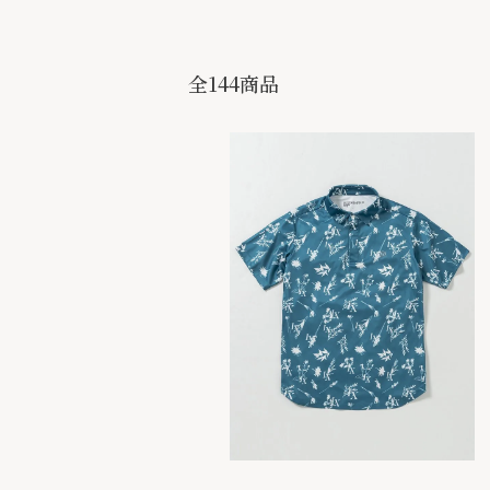
全144商品