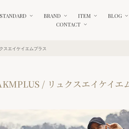
STANDARD
BRAND
ITEM
BLOG
CONTACT
 リュクスエイケイエムプラス
AKMPLUS / リュクスエイケイ