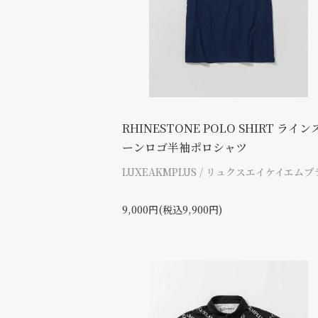
RHINESTONE POLO SHIRT ライン
ーンロゴ半袖ポロシャツ
LUXEAKMPLUS / リュクスエイケイエムプ
9,000円(税込9,900円)