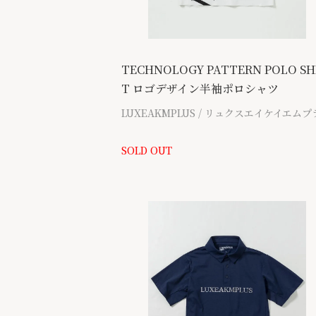
TECHNOLOGY PATTERN POLO SH
T ロゴデザイン半袖ポロシャツ
LUXEAKMPLUS / リュクスエイケイエムプ
SOLD OUT