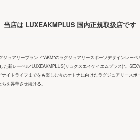
当店は LUXEAKMPLUS 国内正規取扱店です
ラグジュアリーブランド"AKM"のラグジュアリースポーツデザインレーベ
承した新レーベル"LUXEAKMPLUS(リュクスエイケイエムプラス)"。SEXY / R
ずナイトライフまでをも楽しむ今のオトナに向けたラグジュアリースポ
たちを昇華させ続ける。