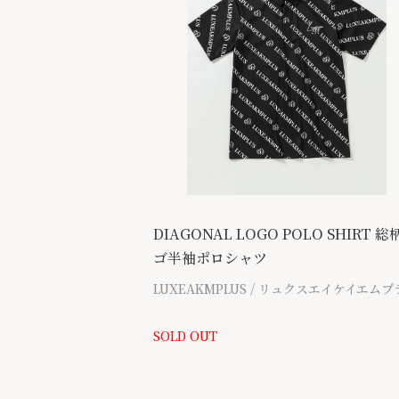
DIAGONAL LOGO POLO SHIRT 総
ゴ半袖ポロシャツ
LUXEAKMPLUS / リュクスエイケイエムプ
SOLD OUT