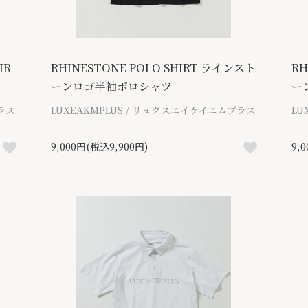
IR
RHINESTONE POLO SHIRT ラインスト
RH
ーンロゴ半袖ポロシャツ
ー
ラス
LUXEAKMPLUS / リュクスエイケイエムプラス
LU
9,000円(税込9,900円)
9,