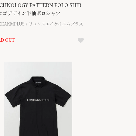
CHNOLOGY PATTERN POLO SHIR
 ロゴデザイン半袖ポロシャツ
XEAKMPLUS / リュクスエイケイエムプラス
LD OUT